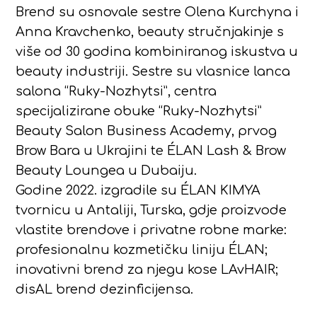
Brend su osnovale sestre Olena Kurchyna i
Anna Kravchenko, beauty stručnjakinje s
više od 30 godina kombiniranog iskustva u
beauty industriji. Sestre su vlasnice lanca
salona “Ruky-Nozhytsi”, centra
specijalizirane obuke “Ruky-Nozhytsi”
Beauty Salon Business Academy, prvog
Brow Bara u Ukrajini te ÉLAN Lash & Brow
Beauty Loungea u Dubaiju.
Godine 2022. izgradile su ÉLAN KIMYA
tvornicu u Antaliji, Turska, gdje proizvode
vlastite brendove i privatne robne marke:
profesionalnu kozmetičku liniju ÉLAN;
inovativni brend za njegu kose LAvHAIR;
disAL brend dezinficijensa.