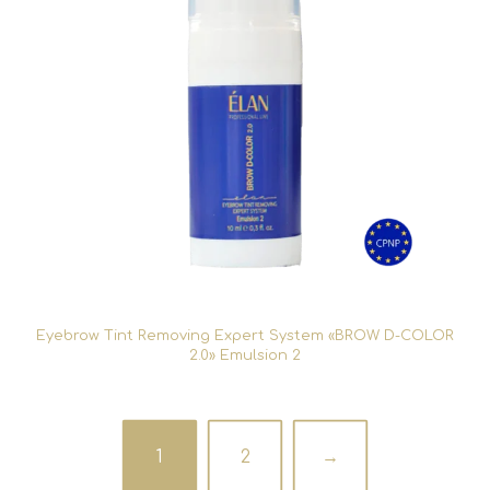
Eyebrow Tint Removing Expert System «BROW D-COLOR
2.0» Emulsion 2
1
2
→