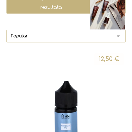
rezultata
12,50
€