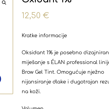
12,50
€
Kratke informacije
Oksidant 1% je posebno dizajniran
miješanje s ÉLAN professional lini
Brow Gel Tint. Omogućuje nježno
nijansiranje dlake i dugotrajan rez
na koži.
Volumen