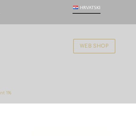
Hrvatski
WEB SHOP
nt 1%