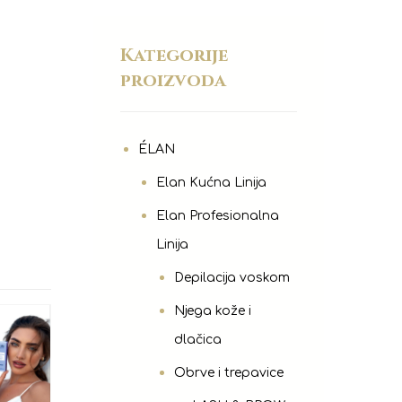
Kategorije
proizvoda
ÉLAN
Elan Kućna Linija
Elan Profesionalna
Linija
Depilacija voskom
Njega kože i
dlačica
Obrve i trepavice