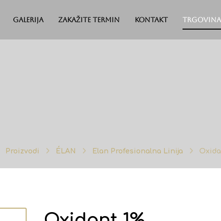
Galerija
Zakažite termin
Kontakt
Trgovina
Proizvodi
ÉLAN
Elan Profesionalna Linija
Oxida
Oxidant 1%