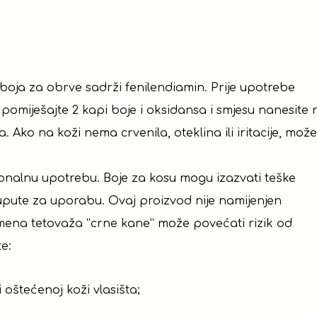
boja za obrve sadrži fenilendiamin. Prije upotrebe
 pomiješajte 2 kapi boje i oksidansa i smjesu nanesite 
. Ako na koži nema crvenila, oteklina ili iritacije, mož
ionalnu upotrebu. Boje za kosu mogu izazvati teške
ite upute za uporabu. Ovaj proizvod nije namijenjen
ena tetovaža “crne kane” može povećati rizik od
te:
ili oštećenoj koži vlasišta;