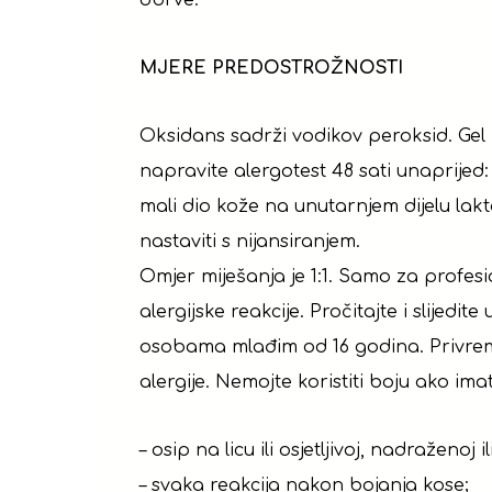
obrve.
MJERE PREDOSTROŽNOSTI
Oksidans sadrži vodikov peroksid. Gel 
napravite alergotest 48 sati unaprijed:
mali dio kože na unutarnjem dijelu lakta
nastaviti s nijansiranjem.
Omjer miješanja je 1:1. Samo za profes
alergijske reakcije. Pročitajte i slijed
osobama mlađim od 16 godina. Privrem
alergije. Nemojte koristiti boju ako ima
– osip na licu ili osjetljivoj, nadraženoj 
– svaka reakcija nakon bojanja kose;