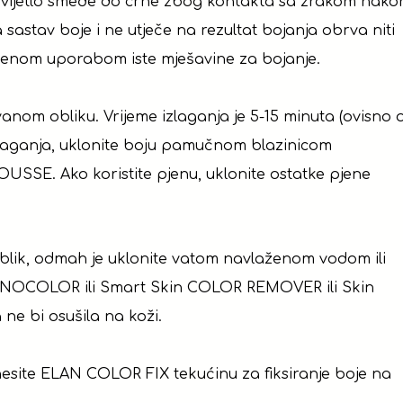
 svijetlo smeđe do crne zbog kontakta sa zrakom nako
sastav boje i ne utječe na rezultat bojanja obrva niti
emenom uporabom iste mješavine za bojanje.
nom obliku. Vrijeme izlaganja je 5-15 minuta (ovisno 
zlaganja, uklonite boju pamučnom blazinicom
SE. Ako koristite pjenu, uklonite ostatke pjene
oblik, odmah je uklonite vatom navlaženom vodom ili
 (NOCOLOR ili Smart Skin COLOR REMOVER ili Skin
e bi osušila na koži.
nesite ELAN COLOR FIX tekućinu za fiksiranje boje na