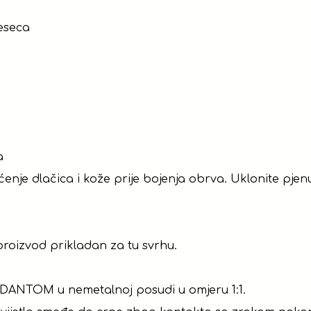
eseca
a
je dlačica i kože prije bojenja obrva. Uklonite pjen
 proizvod prikladan za tu svrhu.
DANTOM u nemetalnoj posudi u omjeru 1:1.