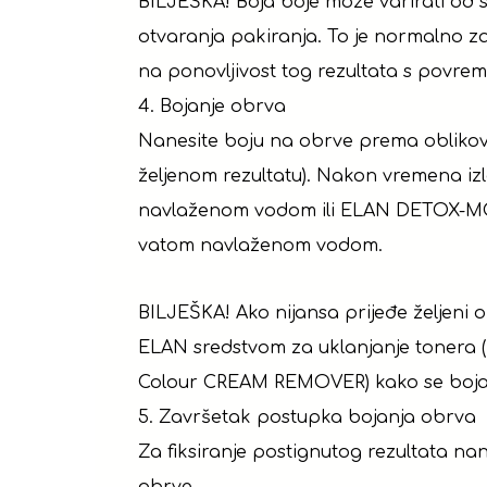
BILJEŠKA! Boja boje može varirati od
otvaranja pakiranja. To je normalno za 
na ponovljivost tog rezultata s povr
4. Bojanje obrva
Nanesite boju na obrve prema oblikova
željenom rezultatu). Nakon vremena i
navlaženom vodom ili ELAN DETOX-MOUS
vatom navlaženom vodom.
BILJEŠKA! Ako nijansa prijeđe željeni 
ELAN sredstvom za uklanjanje tonera
Colour CREAM REMOVER) kako se boja n
5. Završetak postupka bojanja obrva
Za fiksiranje postignutog rezultata na