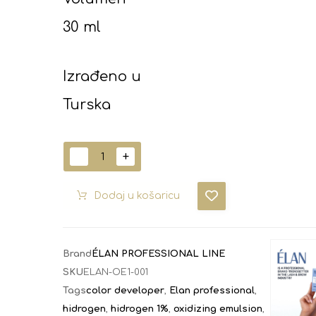
30 ml
Izrađeno u
Turska
-
+
Dodaj u košaricu
Brand
ÉLAN PROFESSIONAL LINE
SKU
ELAN-OE1-001
Tags
color developer
,
Elan professional
,
hidrogen
,
hidrogen 1%
,
oxidizing emulsion
,