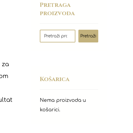
Pretraga
proizvoda
Pretraži
 za
jom
Košarica
ultat
Nema proizvoda u
košarici.