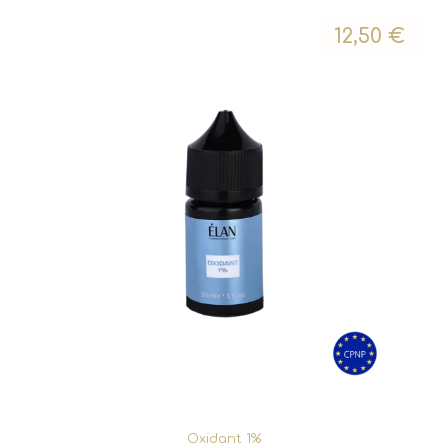
12,50
€
Oxidant 1%