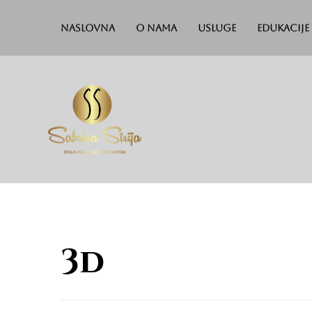
Naslovna
O nama
Usluge
Edukacije
3d