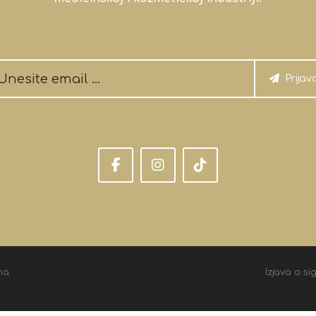
Prijav
na.
Izjava o si