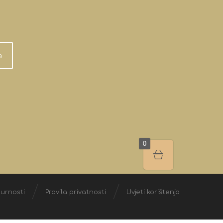
a
0
gurnosti
Pravila privatnosti
Uvjeti korištenja