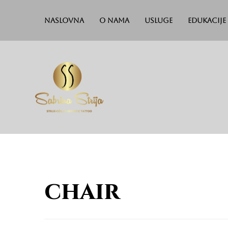
Naslovna
O nama
Usluge
Edukacije
chair