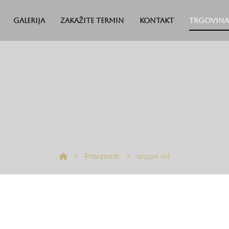
Galerija
Zakažite termin
Kontakt
Trgovina
Proizvodi
argan oil