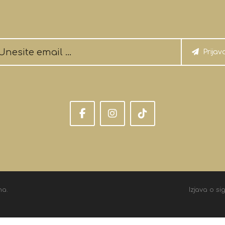
Prijav
na.
Izjava o si