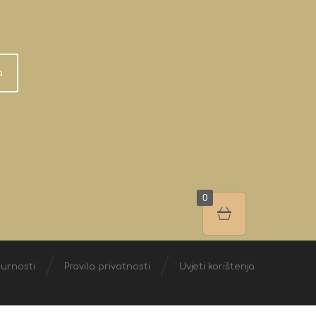
a
0
gurnosti
Pravila privatnosti
Uvjeti korištenja