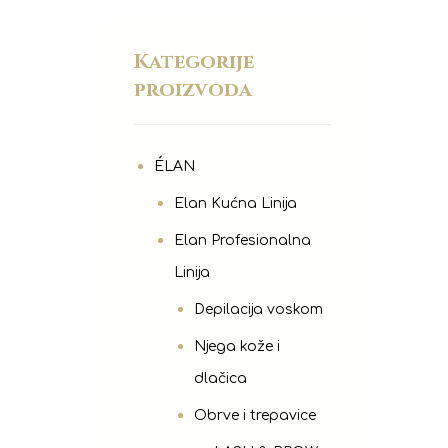
Kategorije
proizvoda
ÉLAN
Elan Kućna Linija
Elan Profesionalna
Linija
Depilacija voskom
Njega kože i
dlačica
Obrve i trepavice