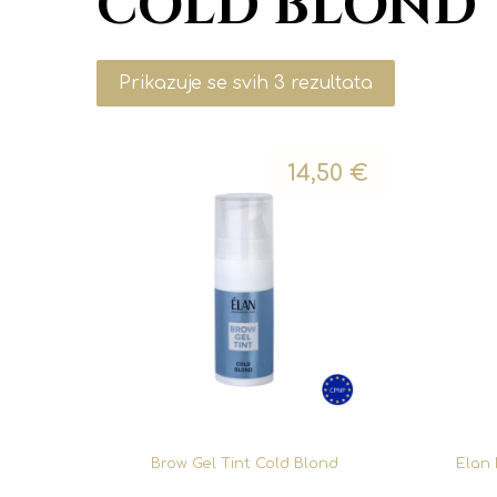
COLD BLOND
Prikazuje se svih 3 rezultata
14,50
€
Brow Gel Tint Cold Blond
Elan 