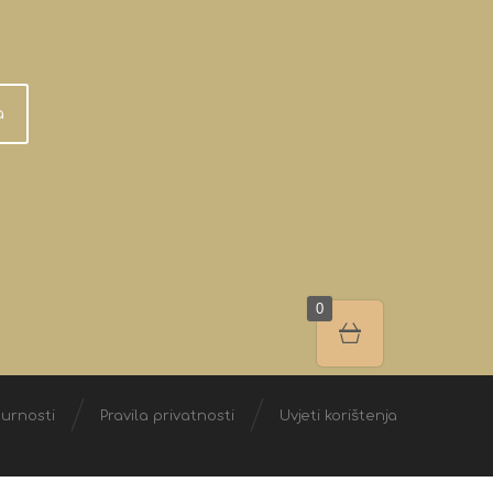
a
0
gurnosti
Pravila privatnosti
Uvjeti korištenja