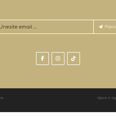
Prijav
na.
Izjava o si