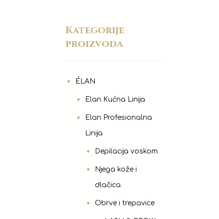
Kategorije
proizvoda
ÉLAN
Elan Kućna Linija
Elan Profesionalna
Linija
Depilacija voskom
Njega kože i
dlačica
Obrve i trepavice