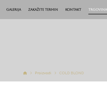
Galerija
Zakažite termin
Kontakt
Trgovina
Proizvodi
COLD BLOND