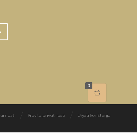
a
0
gurnosti
Pravila privatnosti
Uvjeti korištenja