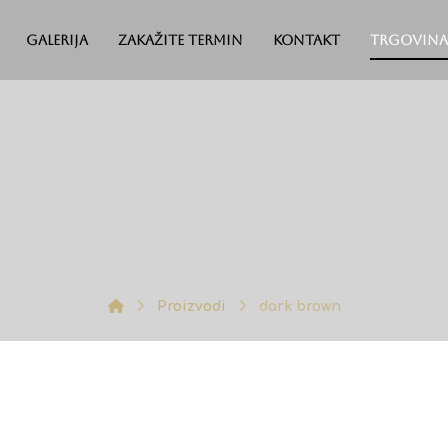
Galerija
Zakažite termin
Kontakt
Trgovina
Proizvodi
dark brown