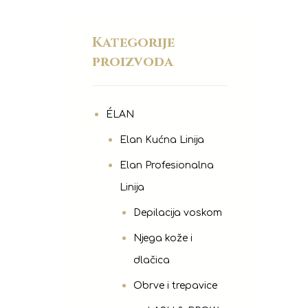
Kategorije
proizvoda
ÉLAN
Elan Kućna Linija
Elan Profesionalna
Linija
Depilacija voskom
Njega kože i
dlačica
Obrve i trepavice