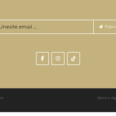
Prijav
na.
Izjava o si