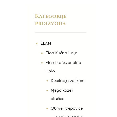
Kategorije
proizvoda
ÉLAN
Elan Kućna Linija
Elan Profesionalna
Linija
Depilacija voskom
Njega kože i
dlačica
Obrve i trepavice