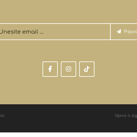
Prijav
na.
Izjava o si