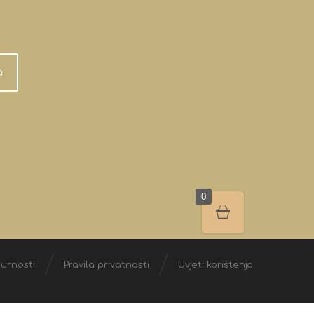
a
0
gurnosti
Pravila privatnosti
Uvjeti korištenja