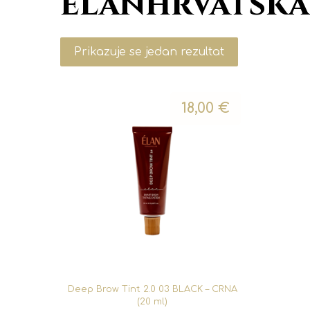
elanhrvatska
Prikazuje se jedan rezultat
18,00
€
Deep Brow Tint 2.0 03 BLACK – CRNA
(20 ml)