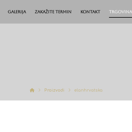
Galerija
Zakažite termin
Kontakt
Trgovina
Proizvodi
elanhrvatska