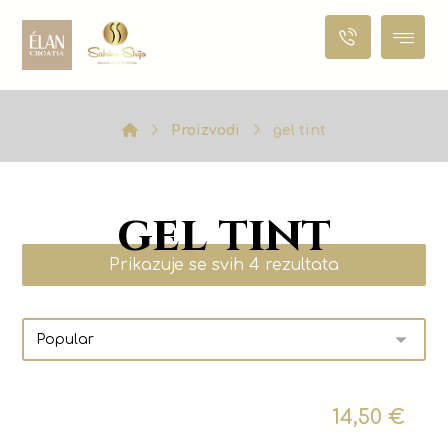
Proizvodi
gel tint
gel tint
Prikazuje se svih 4 rezultata
14,50
€