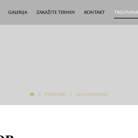
Galerija
Zakažite termin
Kontakt
Trgovina
Proizvodi
skin protector