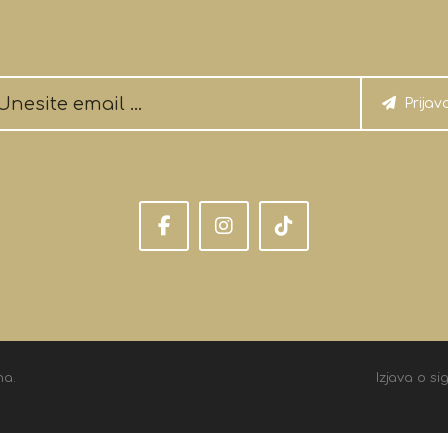
Prijav
na.
Izjava o si