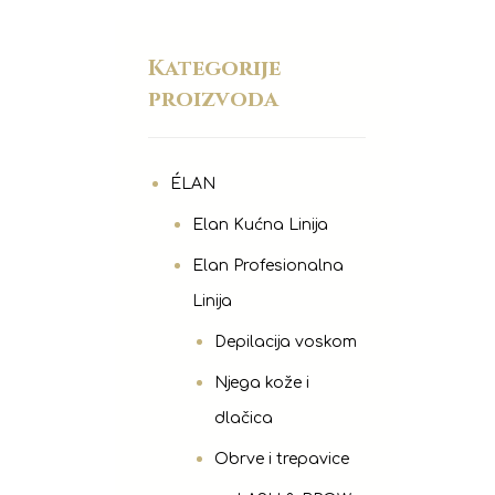
Kategorije
proizvoda
ÉLAN
Elan Kućna Linija
Elan Profesionalna
Linija
Depilacija voskom
Njega kože i
dlačica
Obrve i trepavice