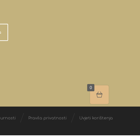
a
0
gurnosti
Pravila privatnosti
Uvjeti korištenja