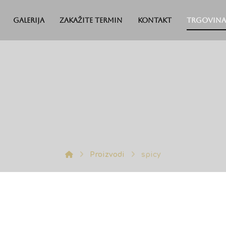
Galerija
Zakažite termin
Kontakt
Trgovina
Proizvodi
spicy