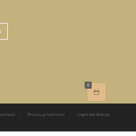
a
0
gurnosti
Pravila privatnosti
Uvjeti korištenja