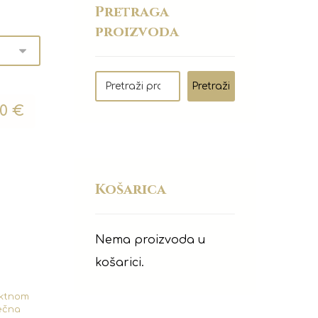
Pretraga
proizvoda
Pretraži
50
€
Košarica
Nema proizvoda u
košarici.
ektnom
ječna