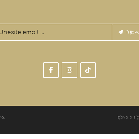
Prijav
na.
Izjava o si