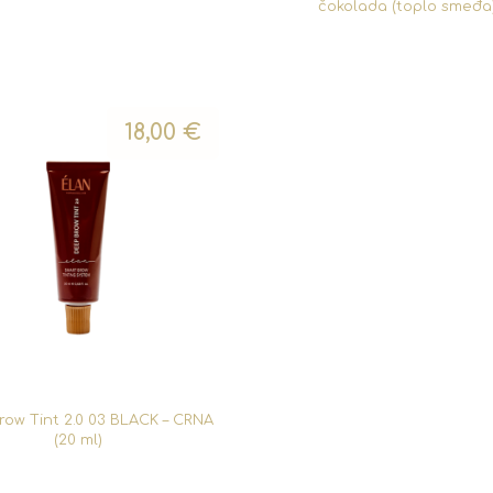
čokolada (toplo smeđa
18,00
€
ow Tint 2.0 03 BLACK – CRNA
(20 ml)