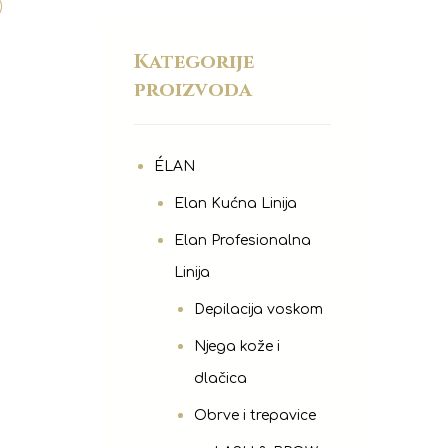
)
Kategorije
proizvoda
ÉLAN
Elan Kućna Linija
Elan Profesionalna
Linija
Depilacija voskom
Njega kože i
dlačica
Obrve i trepavice