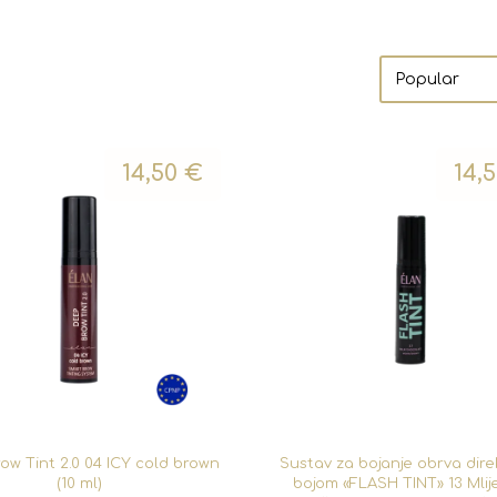
14,50
€
14,
ow Tint 2.0 04 ICY cold brown
Sustav za bojanje obrva dir
(10 ml)
bojom «FLASH TINT» 13 Mli