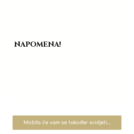
fiksiranje trepavica tijekom laminacije.
Rasporedite trepavice
preko jastučića
koristeći poseban aplikator.
Nakon završetka postupka,
uklonite jastučiće
s kapaka. Višak fiksirajućeg gela uklonite
štapićem za uši navlaženim vodom.
NAPOMENA!
Silikonski jastučići su višekratni
, stoga ih je
potrebno
očistiti i dezinficirati prije i nakon
postupka laminacije trepavica.
Manja mehanička oštećenja
jastučića su
moguća, budući da su izrađeni od
mekog
silikona
.
Možda će vam se također svidjeti…