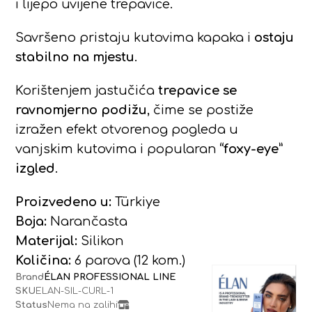
i lijepo uvijene trepavice.
Savršeno pristaju kutovima kapaka i
ostaju
stabilno na mjestu
.
Korištenjem jastučića
trepavice se
ravnomjerno podižu
, čime se postiže
izražen efekt otvorenog pogleda u
vanjskim kutovima i popularan
“foxy-eye”
izgled
.
Proizvedeno u:
Türkiye
Boja:
Narančasta
Materijal:
Silikon
Količina:
6 parova (12 kom.)
Brand
ÉLAN PROFESSIONAL LINE
SKU
ELAN-SIL-CURL-1
Status
Nema na zalihi