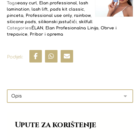
Tags
easy curl
,
Elan professional
,
lash
lamination
,
lash lift
,
pads kit classic
,
pinceta
,
Professional use only
,
rainbow
,
silicone pads
,
silikonski jastučići
,
skilfull
Categories
ÉLAN
,
Elan Profesionalna Linija
,
Obrve i
trepavice
,
Pribor i oprema
Upute za korištenje
Fiksirajte jastučiće
na kapke pomoću gela za