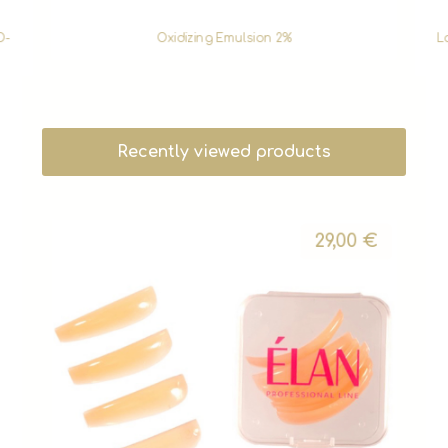
D-
Oxidizing Emulsion 2%
L
Recently viewed products
29,00
€