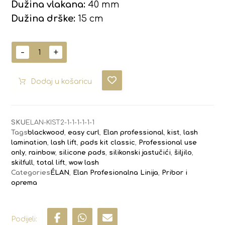
Dužina vlakana:
40 mm
Dužina drške:
15 cm
-
+
Dodaj u košaricu
SKU
ELAN-KIST2-1-1-1-1-1-1
Tags
blackwood
,
easy curl
,
Elan professional
,
kist
,
lash
lamination
,
lash lift
,
pads kit classic
,
Professional use
only
,
rainbow
,
silicone pads
,
silikonski jastučići
,
šiljilo
,
skilfull
,
total lift
,
wow lash
Categories
ÉLAN
,
Elan Profesionalna Linija
,
Pribor i
oprema