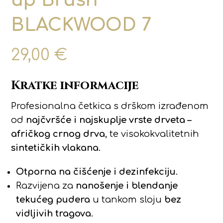
up Brush
BLACKWOOD 7
29,00
€
Kratke informacije
Profesionalna četkica s drškom izrađenom
od
najčvršće i najskuplje vrste drveta –
afričkog crnog drva
, te visokokvalitetnih
sintetičkih vlakana
.
Otporna na čišćenje i dezinfekciju
.
Razvijena za
nanošenje i blendanje
tekućeg pudera
u tankom sloju
bez
vidljivih tragova
.