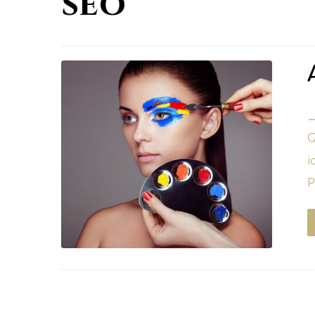
seo
9
Q
i
P