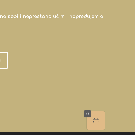
na sebi i neprestano učim i napredujem o
a
0