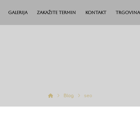
Galerija
Zakažite termin
Kontakt
Trgovina
Blog
seo