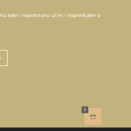
na sebi i neprestano učim i napredujem o
a
0