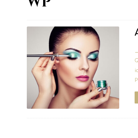
WP
1
Q
i
P