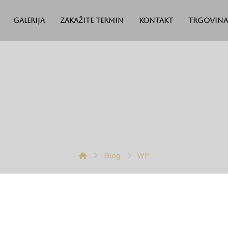
Galerija
Zakažite termin
Kontakt
Trgovina
Blog
WP