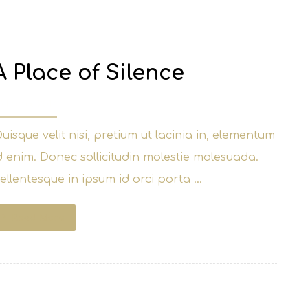
A Place of Silence
0 lipnja, 2017
uisque velit nisi, pretium ut lacinia in, elementum
d enim. Donec sollicitudin molestie malesuada.
ellentesque in ipsum id orci porta ...
Read More