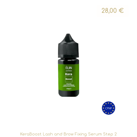
28,00
€
KeraBoost Lash and Brow Fixing Serum Step 2