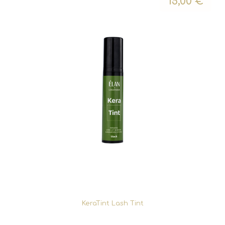
15,00
€
KeraTint Lash Tint