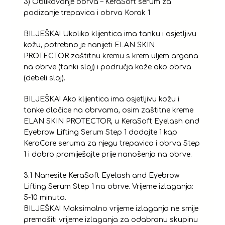
3) Oblikovanje obrva – KeraSoft serum za
podizanje trepavica i obrva Korak 1
BILJEŠKA! Ukoliko klijentica ima tanku i osjetljivu
kožu, potrebno je nanijeti ELAN SKIN
PROTECTOR zaštitnu kremu s krem ​​uljem argana
na obrve (tanki sloj) i područja kože oko obrva
(debeli sloj).
BILJEŠKA! Ako klijentica ima osjetljivu kožu i
tanke dlačice na obrvama, osim zaštitne kreme
ELAN SKIN PROTECTOR, u KeraSoft Eyelash and
Eyebrow Lifting Serum Step 1 dodajte 1 kap
KeraCare seruma za njegu trepavica i obrva Step
1 i dobro promiješajte prije nanošenja na obrve.
3.1 Nanesite KeraSoft Eyelash and Eyebrow
Lifting Serum Step 1 na obrve. Vrijeme izlaganja:
5-10 minuta.
BILJEŠKA! Maksimalno vrijeme izlaganja ne smije
premašiti vrijeme izlaganja za odabranu skupinu