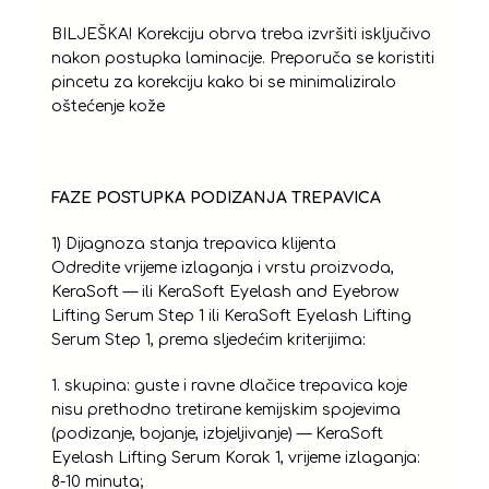
BILJEŠKA! Korekciju obrva treba izvršiti isključivo
nakon postupka laminacije. Preporuča se koristiti
pincetu za korekciju kako bi se minimaliziralo
oštećenje kože
FAZE POSTUPKA PODIZANJA TREPAVICA
1) Dijagnoza stanja trepavica klijenta
Odredite vrijeme izlaganja i vrstu proizvoda,
KeraSoft — ili KeraSoft Eyelash and Eyebrow
Lifting Serum Step 1 ili KeraSoft Eyelash Lifting
Serum Step 1, prema sljedećim kriterijima:
1. skupina: guste i ravne dlačice trepavica koje
nisu prethodno tretirane kemijskim spojevima
(podizanje, bojanje, izbjeljivanje) — KeraSoft
Eyelash Lifting Serum Korak 1, vrijeme izlaganja:
8-10 minuta;