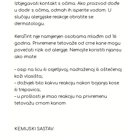
Izbjegavati kontakt s očima. Ako proizvod dođe
u dodir s očima, odmah ih isperite vodom. U
slučaju alergijske reakcije obratite se
dermatologu.
KeraTint nije namijenjen osobama mlađim od 16
godina. Privremene tetovaže od crne kane mogu
povećati rizik od alergije. Nemojte koristiti nijansu
ako imate:
– osip na licu ili osjetljivoj, nadraženoj ili oštećenoj
koži vlasišta;
– doživjeli bilo kakvu reakciju nakon bojanja kose
ili trepavica;
– u prošlosti je imao reakciju na privremenu
tetovažu crnom kanom
KEMIJSKI SASTAV: