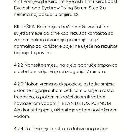
4.2.1 Pomiješajte KeraTint Eyelash Tint i KeraBoost
Eyelash and Eyebrow Fixing Serum Step 2 u
nemetalnoj posudi u omjeru 1:2.
BILJEŠKA! Boja boje u bočici može varirati od
svijetlosmeđe do crne kao rezultat kontakta sa
zrakom nakon otvaranja pakiranja. To je
normalno za korištene boje i ne utječe na rezultat
bojanja trepavica.
4.2.2 Nanesite smjesu na cijelo područje trepavica
u debelom sloju. Vrijeme izlaganja: 7 minuta.
4.2.3 Nakon vremena ekspozicije, ostatke smjese
uklonite najprije suhom četkicom u smjeru rasta
trepavica, a potom mikročetkicom ili vatom
navlaženom vodom ili ELAN DETOX PJENOM.
Ako koristite pjenu, uklonite je vatom navlaženom
vodom.
4.2.4 Za fiksiranje rezultata dobivenog nakon