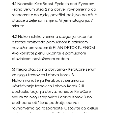
4.1 Nanesite KeraBoost Eyelash and Eyebrow
Fixing Serum Step 2 na obrve i ravnomjerno ga
rasporedite po cijeloj površini, pažljivo polažući
dlačice u željenom smjeru. Vrijeme izlaganja: 7
minuta.
4.2 Nakon isteka vremena izlaganja, uklonite
ostatke proizvoda pamučnom blazinicom
navlaženom vodom ili ELAN DETOX PJENOM.
Ako koristite pjenu, uklonite je pamučnom
blazinicom navlaženom vodom.
5) Njega dlačica na obrvama – KeraCare serum
za njegu trepavica i obrva Korak 3
Nakon nanošenja KeraBoost seruma za
učvršćivanje trepavica i obrva Korak 2 ili
postupka bojanja obrva, nanesite KeraCare
serum za njegu trepavica i obrva Korak 3 na
prethodno očišćeno područje obrva i
ravnomjerno ga rasporedite. Ostavite da djeluje