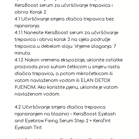
KeraBoost serum za učvršćivanje trepavica i
obrva Korak 2
4.1 Učvršćivanje smjera dlačica trepavica bez
nijansiranja
4.1.1 Nanesite KeraBoost serum za učvršćivanje
trepavica i obrva korak 2 na cijelo područje
trepavica u debelom sloju. Vrijeme izlaganja: 7
minuta.
4.1.2 Nakon vremena ekspozicije, uklonite ostatke
proizvoda prvo suhom četkicom u smjeru rasta
dlačica trepavica, a potom mikročetkicom ili
vatom navlaženom vodom ili ELAN DETOX
PJENOM. Ako koristite pjenu, uklonite je vatom
navlaženom vodom.
4.2 Učvršćivanje smjera dlačica trepavica
nijansiranjem na blazinici – KeraBoost Eyelash
and Eyebrow Fixing Serum Step 2 + KeraTint
Eyelash Tint