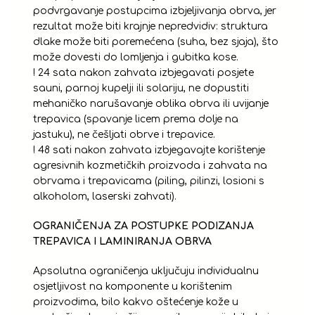
podvrgavanje postupcima izbjeljivanja obrva, jer
rezultat može biti krajnje nepredvidiv: struktura
dlake može biti poremećena (suha, bez sjaja), što
može dovesti do lomljenja i gubitka kose.
! 24 sata nakon zahvata izbjegavati posjete
sauni, parnoj kupelji ili solariju, ne dopustiti
mehaničko narušavanje oblika obrva ili uvijanje
trepavica (spavanje licem prema dolje na
jastuku), ne češljati obrve i trepavice.
! 48 sati nakon zahvata izbjegavajte korištenje
agresivnih kozmetičkih proizvoda i zahvata na
obrvama i trepavicama (piling, pilinzi, losioni s
alkoholom, laserski zahvati).
OGRANIČENJA ZA POSTUPKE PODIZANJA
TREPAVICA I LAMINIRANJA OBRVA
Apsolutna ograničenja uključuju individualnu
osjetljivost na komponente u korištenim
proizvodima, bilo kakvo oštećenje kože u