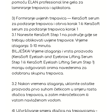
pomoću ELAN professional line gela za
laminiranje trepavica i aplikatora.
3) Formiranje uvijenih trepavica — KeraSoft serum
za podizanje trepavica i obrva korak 1 ili KeraSoft
serum za podizanje trepavica korak 1
3.1 Nanesite KeraSoft Step 1 na područje gdje se
trebaju oblikovati uvijene trepavice. Vrijeme
izlaganja: 5-10 minuta.
BILJEŠKA! Vrijeme izlaganja i vrsta proizvoda
(KeraSoft Eyelash and Eyebrow Lifting Serum
Step 1 ili KeraSoft Eyelash Lifting Serum Step 1)
moraju odgovarati onima navedenima za
odabranu skupinu trepavica.
3.2 Nakon vremena izlaganja, uklonite ostatke
proizvoda prvo suhom četkicom u smjeru rasta
dlačica trepavica, a zatim mikročetkicom ili
vatom navlaženom vodom.
4) Učvršćivanje smjera dlačica na trepavicama –