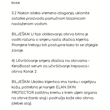
kose.
3.2 Nakon isteka vremena izlaganja, uklonite
ostatke proizvoda pamučnom blazinicom
navlaženom vodom.
BILJEŠKA! U fazi oblikovanja obrva bitno je
voditi računa o smjeru rasta dlačica klijenta.
Promjene trebaju biti postupne kako bi se izbjegle
zavoje.
4) Učvršćivanje smjera dlačica na obrvama –
KeraBoost serum za učvršćivanje trepavica i
obrva Korak 2
BILJEŠKA! Ukoliko klijentica ima tanku i osjetljivu
kožu, potrebno je nanijeti ELAN SKIN
PROTECTOR zaštitnu kremu s krem ​​uljem argana
na obrve (tanki sloj) i područja kože oko obrva
(debeli sloj).