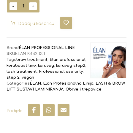
-
+
Dodaj u košaricu
Brand
ÉLAN PROFESSIONAL LINE
SKU
ELAN-KBS2-001
Tags
brow treatment
,
Elan professional
,
keraboost line
,
keraveg
,
keraveg step2
,
lash treatment
,
Professional use only
,
step 2
,
vegan
Categories
ÉLAN
,
Elan Profesionalna Linija
,
LASH & BROW
LIFT SUSTAVI LAMINIRANJA
,
Obrve i trepavice