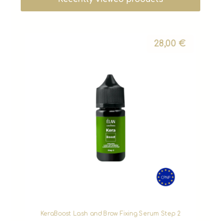
28,00
€
KeraBoost Lash and Brow Fixing Serum Step 2