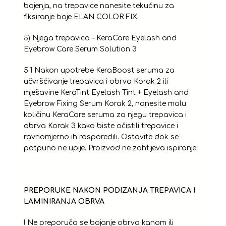
bojenja, na trepavice nanesite tekućinu za
fiksiranje boje ELAN COLOR FIX.
5) Njega trepavica – KeraCare Eyelash and
Eyebrow Care Serum Solution 3
5.1 Nakon upotrebe KeraBoost seruma za
učvršćivanje trepavica i obrva Korak 2 ili
mješavine KeraTint Eyelash Tint + Eyelash and
Eyebrow Fixing Serum Korak 2, nanesite malu
količinu KeraCare seruma za njegu trepavica i
obrva Korak 3 kako biste očistili trepavice i
ravnomjerno ih rasporedili. Ostavite dok se
potpuno ne upije. Proizvod ne zahtijeva ispiranje
PREPORUKE NAKON PODIZANJA TREPAVICA I
LAMINIRANJA OBRVA
! Ne preporuča se bojanje obrva kanom ili