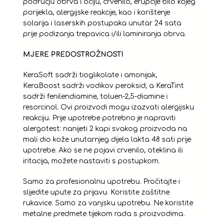
području obrva i očiju, crvenilo, erupcije bilo kojeg
porijekla, alergijske reakcije, kao i korištenje
solarija i laserskih postupaka unutar 24 sata
prije podizanja trepavica i/ili laminiranja obrva.
MJERE PREDOSTROŽNOSTI
KeraSoft sadrži tioglikolate i amonijak,
KeraBoost sadrži vodikov peroksid, a KeraTint
sadrži fenilendiamine, toluen-2,5-diamine i
resorcinol. Ovi proizvodi mogu izazvati alergijsku
reakciju. Prije upotrebe potrebno je napraviti
alergotest: nanijeti 2 kapi svakog proizvoda na
mali dio kože unutarnjeg dijela lakta 48 sati prije
upotrebe. Ako se ne pojavi crvenilo, oteklina ili
iritacija, možete nastaviti s postupkom.
Samo za profesionalnu upotrebu. Pročitajte i
slijedite upute za prijavu. Koristite zaštitne
rukavice. Samo za vanjsku upotrebu. Ne koristite
metalne predmete tijekom rada s proizvodima.