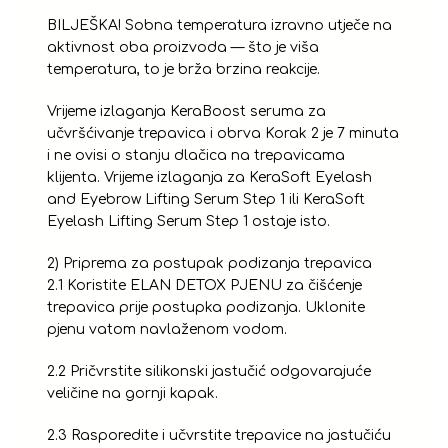
BILJEŠKA! Sobna temperatura izravno utječe na
aktivnost oba proizvoda — što je viša
temperatura, to je brža brzina reakcije.
Vrijeme izlaganja KeraBoost seruma za
učvršćivanje trepavica i obrva Korak 2 je 7 minuta
i ne ovisi o stanju dlačica na trepavicama
klijenta. Vrijeme izlaganja za KeraSoft Eyelash
and Eyebrow Lifting Serum Step 1 ili KeraSoft
Eyelash Lifting Serum Step 1 ostaje isto.
2) Priprema za postupak podizanja trepavica
2.1 Koristite ELAN DETOX PJENU za čišćenje
trepavica prije postupka podizanja. Uklonite
pjenu vatom navlaženom vodom.
2.2 Pričvrstite silikonski jastučić odgovarajuće
veličine na gornji kapak.
2.3 Rasporedite i učvrstite trepavice na jastučiću