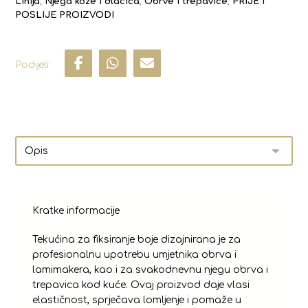
Linija
,
Njega kože i dlačica
,
Obrve i trepavice
,
PRIJE I
POSLIJE PROIZVODI
Kratke informacije
Tekućina za fiksiranje boje dizajnirana je za
profesionalnu upotrebu umjetnika obrva i
lamimakera, kao i za svakodnevnu njegu obrva i
trepavica kod kuće. Ovaj proizvod daje vlasi
elastičnost, sprječava lomljenje i pomaže u