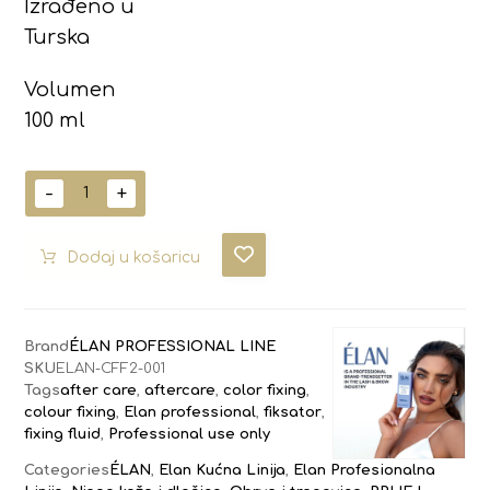
Izrađeno u
Turska
Volumen
100 ml
-
+
Dodaj u košaricu
Brand
ÉLAN PROFESSIONAL LINE
SKU
ELAN-CFF2-001
Tags
after care
,
aftercare
,
color fixing
,
colour fixing
,
Elan professional
,
fiksator
,
fixing fluid
,
Professional use only
Categories
ÉLAN
,
Elan Kućna Linija
,
Elan Profesionalna