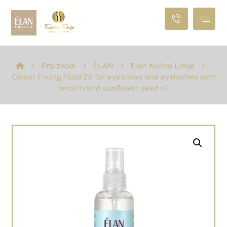
Proizvodi
ÉLAN
Elan Kućna Linija
Colour Fixing Fluid 2.0 for eyebrows and eyelashes with
keratin and sunflower seed oil