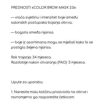
PREDNOSTI «COLOR BROW MASK 2.0»:
— vraća svjetlinu i intenzitet boje između
salonskih postupaka bojanja obrva;
— bogata smeđa nijansa
— boje iz asortimana mogu se miješati kako bi se
postigla željena nijansa.
Rok trajanja: 24 mjeseca.
Razdoblje nakon otvaranja (PAO): 3 mjeseca.
Upute za uporabu:
1. Nanesite malu količinu proizvoda na obrve i
ravnomjerno ga rasporedite četkicom.