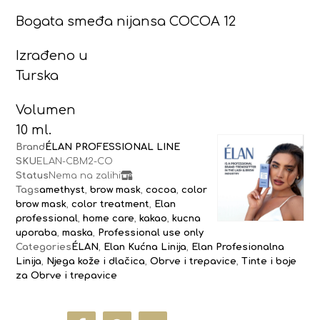
Bogata smeđa nijansa COCOA 12
Izrađeno u
Turska
Volumen
10 ml.
Brand
ÉLAN PROFESSIONAL LINE
SKU
ELAN-CBM2-CO
Status
Nema na zalihi
Tags
amethyst
,
brow mask
,
cocoa
,
color
brow mask
,
color treatment
,
Elan
professional
,
home care
,
kakao
,
kucna
uporaba
,
maska
,
Professional use only
Categories
ÉLAN
,
Elan Kućna Linija
,
Elan Profesionalna
Linija
,
Njega kože i dlačica
,
Obrve i trepavice
,
Tinte i boje
za Obrve i trepavice