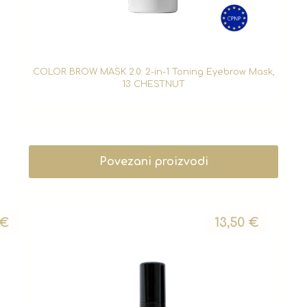
COLOR BROW MASK 2.0: 2-in-1 Toning Eyebrow Mask,
13 CHESTNUT
Povezani proizvodi
€
13,50
€