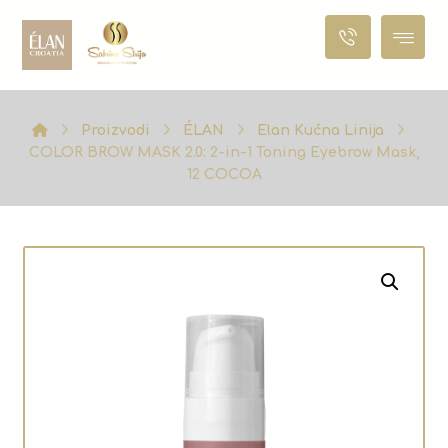
Proizvodi
ÉLAN
Elan Kućna Linija
COLOR BROW MASK 2.0: 2-in-1 Toning Eyebrow Mask,
12 COCOA