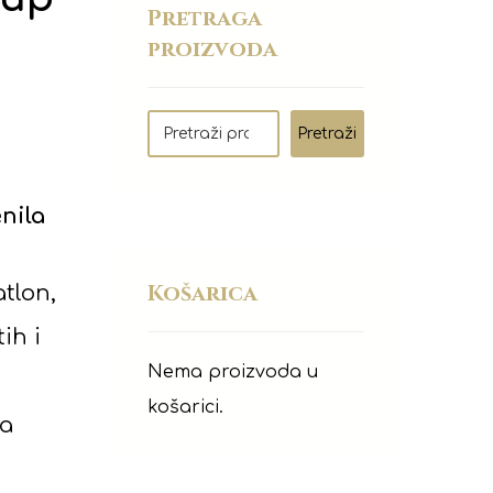
Pretraga
proizvoda
Pretraži
enila
Košarica
atlon,
ih i
Nema proizvoda u
košarici.
na