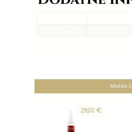
Težina
Dimenzije
Možda će
29,00
€