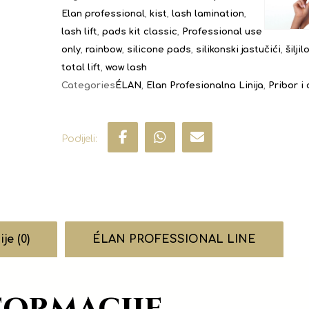
Elan professional
,
kist
,
lash lamination
,
lash lift
,
pads kit classic
,
Professional use
only
,
rainbow
,
silicone pads
,
silikonski jastučići
,
šiljil
total lift
,
wow lash
Categories
ÉLAN
,
Elan Profesionalna Linija
,
Pribor i
je (0)
ÉLAN PROFESSIONAL LINE
formacije