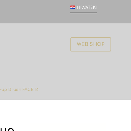
Hrvatski
WEB SHOP
-up Brush FACE 16
-up