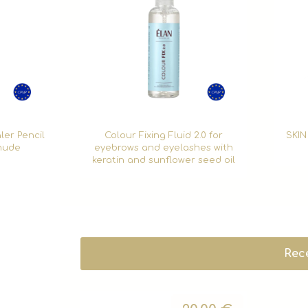
er Pencil
Colour Fixing Fluid 2.0 for
SKIN
nude
eyebrows and eyelashes with
keratin and sunflower seed oil
Rec