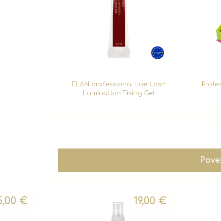
ELAN professional line Lash
Profe
Lamination Fixing Gel
Pove
5,00
€
19,00
€