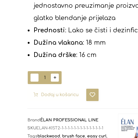
jednostavno preuzimanje proizvo
glatko blendanje prijelaza
Prednosti
: Lako se čisti i dezinfic
Dužina vlakana
: 18 mm
Dužina drške
: 16 cm
-
+
Dodaj u košaricu
Brand
ÉLAN PROFESSIONAL LINE
SKU
ELAN-KIST2-1-1-1-1-1-1-1-1-1-1-1-1-1-1
Tags
blackwood
,
brush face
,
easy curl
,