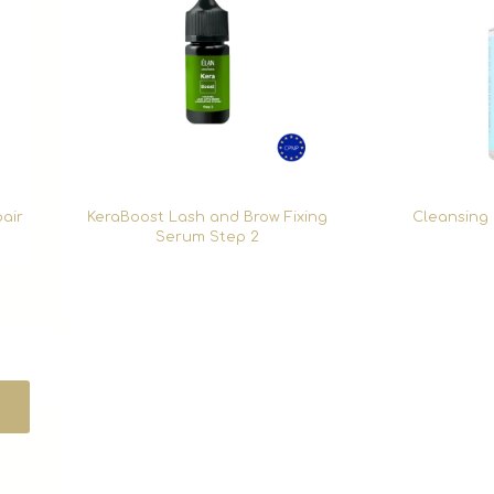
air
KeraBoost Lash and Brow Fixing
Cleansing 
Serum Step 2