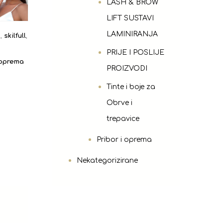
LASH & BROW
LIFT SUSTAVI
LAMINIRANJA
o
,
skilfull
,
PRIJE I POSLIJE
 oprema
PROIZVODI
Tinte i boje za
Obrve i
trepavice
Pribor i oprema
Nekategorizirane