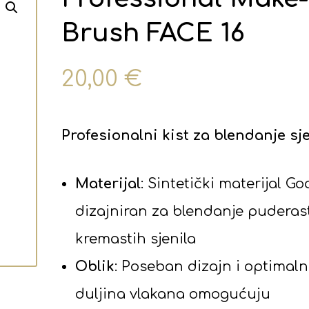
Brush FACE 16
20,00
€
Profesionalni kist za blendanje sj
Materijal
: Sintetički materijal Go
dizajniran za blendanje puderast
kremastih sjenila
Oblik
: Poseban dizajn i optimal
duljina vlakana omogućuju