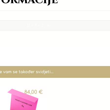
0,05 kg
10 × 8 × 2 cm
 vam se također svidjeti…
84,00
€