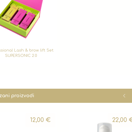
ssional Lash & brow lift Set
SUPERSONIC 2.0
zani proizvodi
12,00
€
22,00