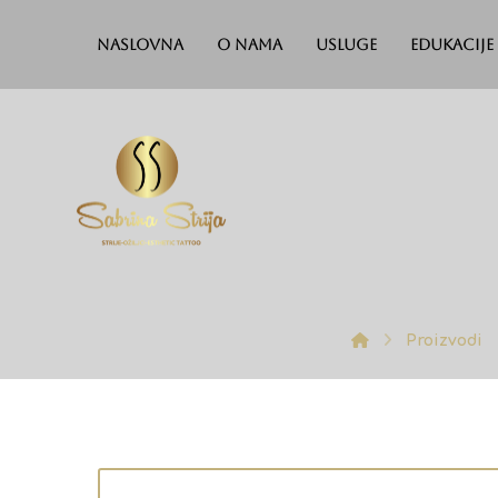
Naslovna
O nama
Usluge
Edukacije
Proizvodi