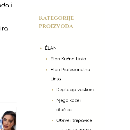
da i
Kategorije
proizvoda
ira
ÉLAN
Elan Kućna Linija
Elan Profesionalna
Linija
Depilacija voskom
Njega kože i
dlačica
Obrve i trepavice