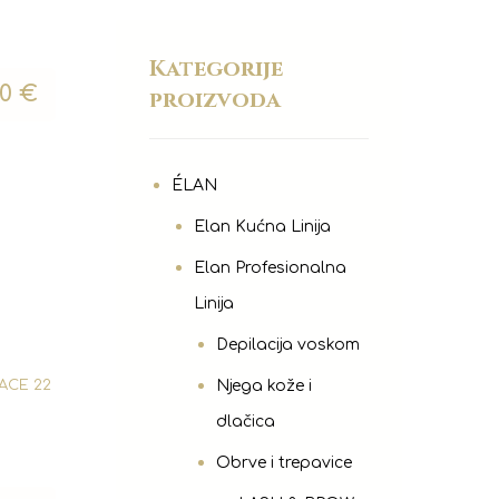
Kategorije
00
€
proizvoda
ÉLAN
Elan Kućna Linija
Elan Profesionalna
Linija
Depilacija voskom
Njega kože i
FACE 22
dlačica
Obrve i trepavice