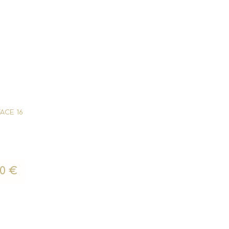
FACE 16
00
€