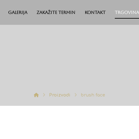
Galerija
Zakažite termin
Kontakt
Trgovina
Proizvodi
brush face