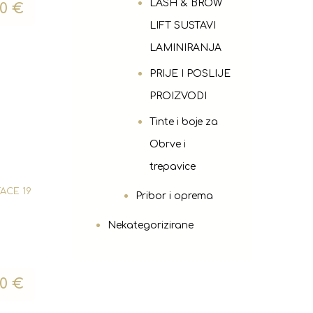
LASH & BROW
00
€
LIFT SUSTAVI
LAMINIRANJA
PRIJE I POSLIJE
PROIZVODI
Tinte i boje za
Obrve i
trepavice
FACE 19
Pribor i oprema
Nekategorizirane
00
€