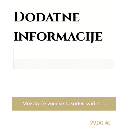
Dodatne
informacije
Težina
0,05 kg
Dimenzije
10 × 8 × 2 cm
Možda će vam se također svidjeti…
29,00
€