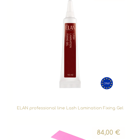
ELAN professional line Lash Lamination Fixing Gel
84,00
€