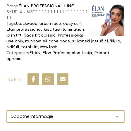
Brand
ÉLAN PROFESSIONAL LINE
SKU
ELAN-KIST2-1-1-1-1-1-1-1-1-1-1-1-1-1-1-1-1-1-
1-1
Tags
blackwood
,
brush face
,
easy curl
,
Elan professional
,
kist
,
lash lamination
,
lash lift
,
pads kit classic
,
Professional
use only
,
rainbow
,
silicone pads
,
silikonski jastučići
,
šiljilo
,
skilfull
,
total lift
,
wow lash
Categories
ÉLAN
,
Elan Profesionalna Linija
,
Pribor i
oprema