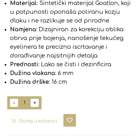
Materijal
: Sintetički materijal Goatlon, koji
u potpunosti oponaša poliranu kozju
dlaku i ne razlikuje se od prirodne
Namjena
: Dizajniran za korekciju oblika
obrva prije bojenja, nanošenje tekućeg
eyelinera te precizno iscrtavanje i
dorađivanje najsitnijih detalja
Prednosti
: Lako se čisti i dezinficira
Dužina vlakana
: 6 mm
Dužina drške
: 16 cm
-
+
Dodaj u košaricu