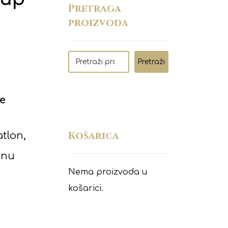
Pretraga
proizvoda
Pretraži
je
Košarica
atlon,
anu
Nema proizvoda u
košarici.