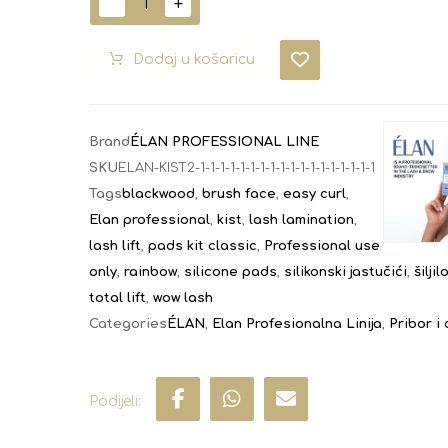
-
+
Dodaj u košaricu
Brand
ÉLAN PROFESSIONAL LINE
SKU
ELAN-KIST2-1-1-1-1-1-1-1-1-1-1-1-1-1-1-1-1-1-1
Tags
blackwood
,
brush face
,
easy curl
,
Elan professional
,
kist
,
lash lamination
,
lash lift
,
pads kit classic
,
Professional use
only
,
rainbow
,
silicone pads
,
silikonski jastučići
,
šiljil
total lift
,
wow lash
Categories
ÉLAN
,
Elan Profesionalna Linija
,
Pribor i