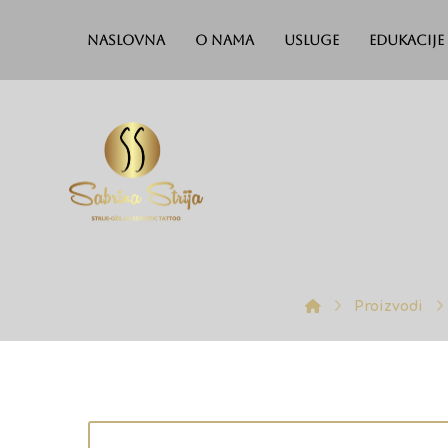
Naslovna
O nama
Usluge
Edukacije
Proizvodi