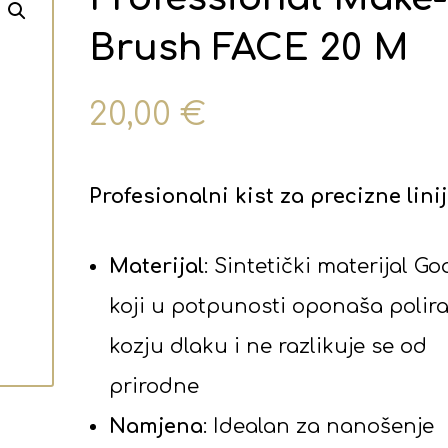
Brush FACE 20 M
20,00
€
Profesionalni kist za precizne lini
Materijal
: Sintetički materijal Go
koji u potpunosti oponaša polir
kozju dlaku i ne razlikuje se od
prirodne
Namjena
: Idealan za nanošenje