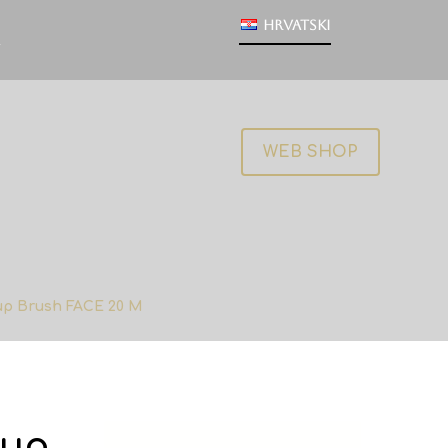
Hrvatski
WEB SHOP
up Brush FACE 20 M
-up