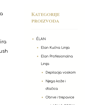
ja
Kategorije
proizvoda
ÉLAN
ira
Elan Kućna Linija
rush
Elan Profesionalna
Linija
Depilacija voskom
Njega kože i
dlačica
Obrve i trepavice