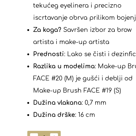
tekućeg eyelinera i precizno
iscrtavanje obrva prilikom bojen
Za koga?
Savršen izbor za brow
artista i make-up artista
Prednosti
: Lako se čisti i dezinfic
Razlika u modelima
: Make-up B
FACE #20 (M) je gušći i deblji od
Make-up Brush FACE #19 (S)
Dužina vlakana
: 0,7 mm
Dužina drške
: 16 cm