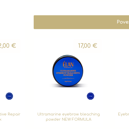
Pove
2,00
€
17,00
€
ive Repair
Ultramarine eyebrow bleaching
Eyebr
k
powder NEW FORMULA