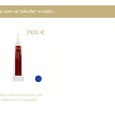
 vam se također svidjeti…
29,00
€
N professional line Lash
Lamination Fixing Gel