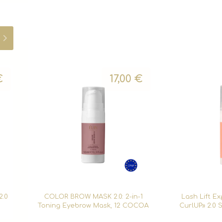
€
17,00
€
2.0
COLOR BROW MASK 2.0: 2-in-1
Lash Lift E
Toning Eyebrow Mask, 12 COCOA
CurlUP» 2.0 S