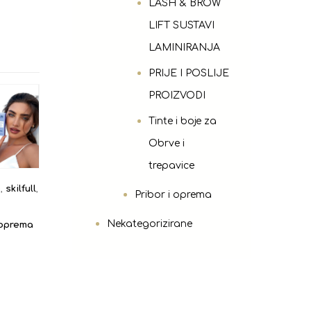
LASH & BROW
LIFT SUSTAVI
LAMINIRANJA
PRIJE I POSLIJE
PROIZVODI
Tinte i boje za
Obrve i
trepavice
o
,
skilfull
,
Pribor i oprema
Nekategorizirane
 oprema