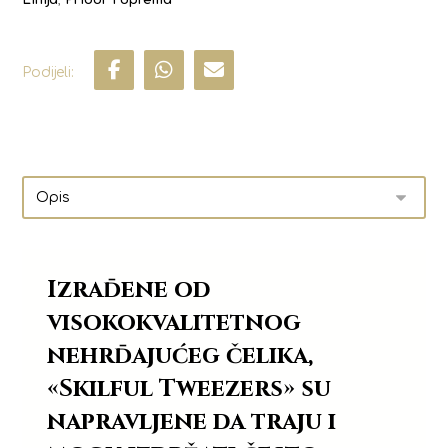
Linija
,
Pribor i oprema
Izrađene od
visokokvalitetnog
nehrđajućeg čelika,
«Skilful Tweezers» su
napravljene da traju i