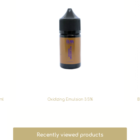
ml
Oxidizing Emulsion 3.5%
B
Recently viewed products