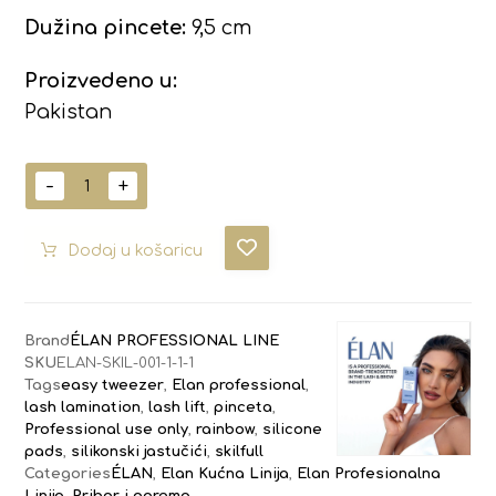
Dužina pincete:
9,5 cm
Proizvedeno u:
Pakistan
-
+
Dodaj u košaricu
Brand
ÉLAN PROFESSIONAL LINE
SKU
ELAN-SKIL-001-1-1-1
Tags
easy tweezer
,
Elan professional
,
lash lamination
,
lash lift
,
pinceta
,
Professional use only
,
rainbow
,
silicone
pads
,
silikonski jastučići
,
skilfull
Categories
ÉLAN
,
Elan Kućna Linija
,
Elan Profesionalna