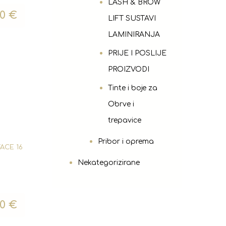
LASH & BROW
00
€
LIFT SUSTAVI
LAMINIRANJA
PRIJE I POSLIJE
PROIZVODI
Tinte i boje za
Obrve i
trepavice
Pribor i oprema
FACE 16
Nekategorizirane
00
€