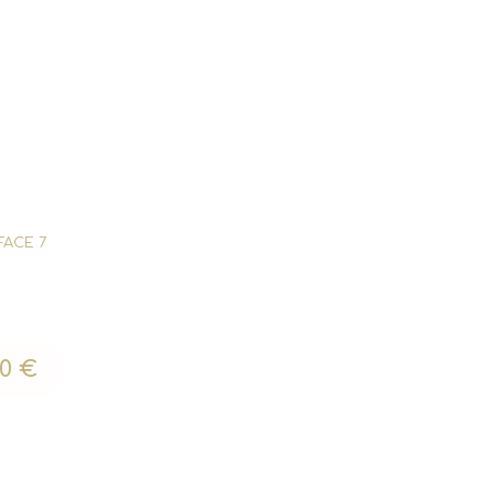
FACE 7
00
€