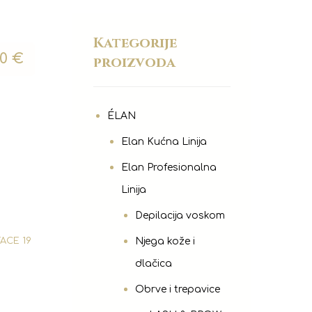
Kategorije
00
€
proizvoda
ÉLAN
Elan Kućna Linija
Elan Profesionalna
Linija
Depilacija voskom
Njega kože i
FACE 19
dlačica
Obrve i trepavice