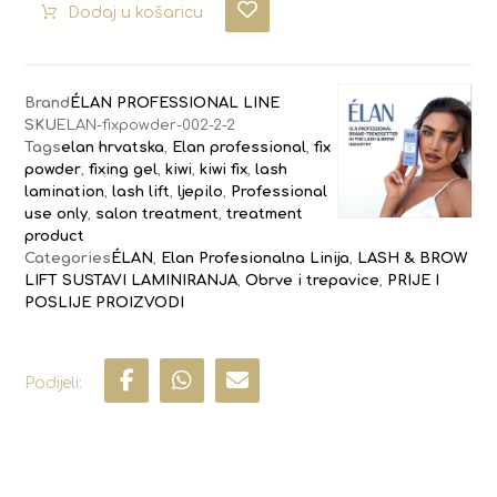
Dodaj u košaricu
Brand
ÉLAN PROFESSIONAL LINE
SKU
ELAN-fixpowder-002-2-2
Tags
elan hrvatska
,
Elan professional
,
fix
powder
,
fixing gel
,
kiwi
,
kiwi fix
,
lash
lamination
,
lash lift
,
ljepilo
,
Professional
use only
,
salon treatment
,
treatment
product
Categories
ÉLAN
,
Elan Profesionalna Linija
,
LASH & BROW
LIFT SUSTAVI LAMINIRANJA
,
Obrve i trepavice
,
PRIJE I
POSLIJE PROIZVODI