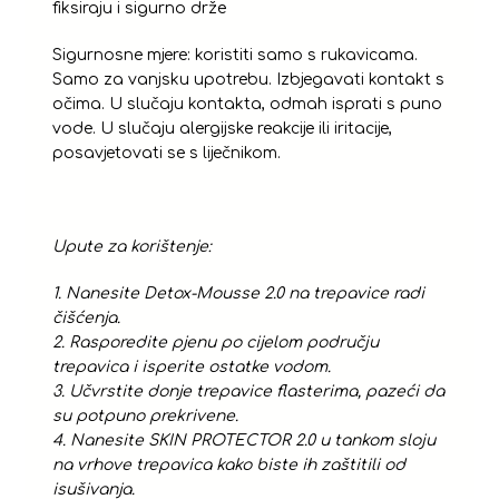
fiksiraju i sigurno drže
Sigurnosne mjere: koristiti samo s rukavicama.
Samo za vanjsku upotrebu. Izbjegavati kontakt s
očima. U slučaju kontakta, odmah isprati s puno
vode. U slučaju alergijske reakcije ili iritacije,
posavjetovati se s liječnikom.
Upute za korištenje:
1. Nanesite Detox-Mousse 2.0 na trepavice radi
čišćenja.
2. Rasporedite pjenu po cijelom području
trepavica i isperite ostatke vodom.
3. Učvrstite donje trepavice flasterima, pazeći da
su potpuno prekrivene.
4. Nanesite SKIN PROTECTOR 2.0 u tankom sloju
na vrhove trepavica kako biste ih zaštitili od
isušivanja.