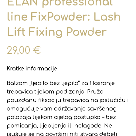
ELAN professional
line FixPowder: Lash
Lift Fixing Powder
29,00
€
Kratke informacije
Balzam „ljepilo bez ljepila“ za fiksiranje
trepavica tijekom podizanja. Pruža
pouzdanu fiksaciju trepavica na jastučiću i
omogućuje vam održavanje savršenog
položaja tijekom cijelog postupka – bez
pomicanja, lijepljenja ili nelagode. Ne
isušuje se na površini niti stvara debeli