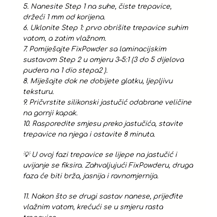
5. Nanesite Step 1 na suhe, čiste trepavice,
držeći 1 mm od korijena.
6. Uklonite Step 1: prvo obrišite trepavice suhim
vatom, a zatim vlažnom.
7. Pomiješajte FixPowder sa laminacijskim
sustavom Step 2 u omjeru 3–5:1 (3 do 5 dijelova
pudera na 1 dio stepa2 ).
8. Miješajte dok ne dobijete glatku, ljepljivu
teksturu.
9. Pričvrstite silikonski jastučić odabrane veličine
na gornji kapak.
10. Rasporedite smjesu preko jastučića, stavite
trepavice na njega i ostavite 8 minuta.
💡 U ovoj fazi trepavice se lijepe na jastučić i
uvijanje se fiksira. Zahvaljujući FixPowderu, druga
faza će biti brža, jasnija i ravnomjernija.
11. Nakon što se drugi sastav nanese, prijeđite
vlažnim vatom, krećući se u smjeru rasta