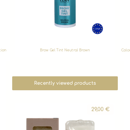
tion
Brow Gel Tint Neutral Brown
Colo
Recently viewed products
29,00
€