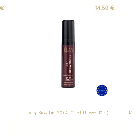
€
14,50
€
Deep Brow Tint 2.0 04 ICY cold brown (10 ml)
Mul