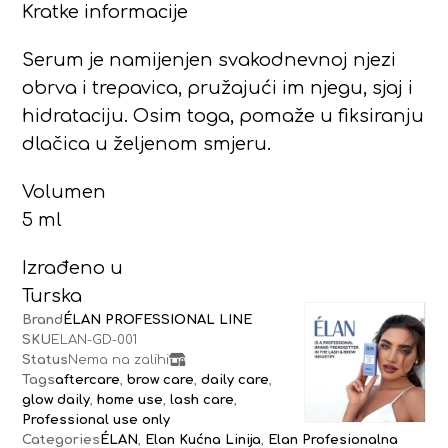
Kratke informacije
Serum je namijenjen svakodnevnoj njezi
obrva i trepavica, pružajući im njegu, sjaj i
hidrataciju. Osim toga, pomaže u fiksiranju
dlačica u željenom smjeru.
Volumen
5 ml
Izrađeno u
Turska
Brand
ÉLAN PROFESSIONAL LINE
SKU
ELAN-GD-001
Status
Nema na zalihi
Tags
aftercare
,
brow care
,
daily care
,
glow daily
,
home use
,
lash care
,
Professional use only
Categories
ÉLAN
,
Elan Kućna Linija
,
Elan Profesionalna