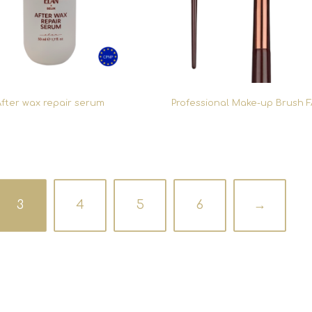
fter wax repair serum
Professional Make-up Brush 
3
4
5
6
→