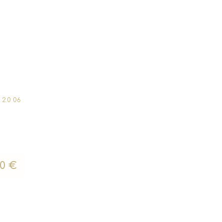
2.0 06
00
€