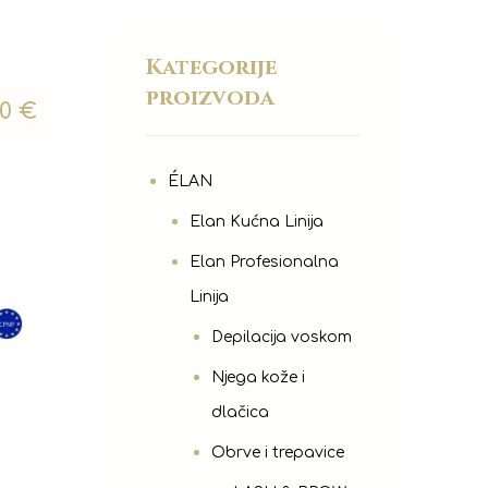
Kategorije
proizvoda
50
€
ÉLAN
Elan Kućna Linija
Elan Profesionalna
Linija
Depilacija voskom
Njega kože i
dlačica
Obrve i trepavice