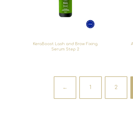
KeraBoost Lash and Brow Fixing
A
Serum Step 2
←
1
2