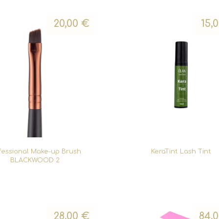
20,00
€
15,
fessional Make-up Brush
KeraTint Lash Tint
BLACKWOOD 2
28,00
€
84,