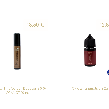
13,50
€
12,
w Tint Colour Booster 2.0 07
Oxidizing Emulsion 2%
ORANGE 10 ml