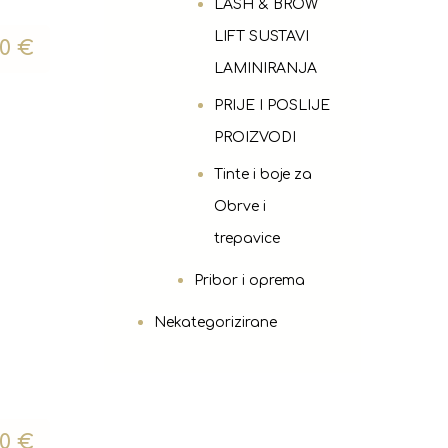
LASH & BROW
LIFT SUSTAVI
00
€
LAMINIRANJA
PRIJE I POSLIJE
PROIZVODI
Tinte i boje za
Obrve i
trepavice
Pribor i oprema
Nekategorizirane
00
€