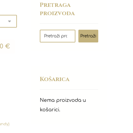
Pretraga
proizvoda
Pretraži
00
€
Košarica
Nema proizvoda u
košarici.
undy)